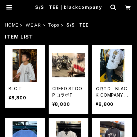
S/S TEE | blackcompany
HOME
ＷＥＡＲ
Tops
S/S TEE
ITEM LIST
BLC T
CREED STOO
ＧＲＩＤ BLAC
P コラボT
K COMPANY T
¥8,800
¥8,800
¥8,800