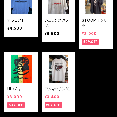
アラビアT
シュリンプクラ
STOOP Tシャ
ブ。
ツ
¥4,500
¥6,500
¥2,000
50%OFF
ULくん。
アンマッチング。
¥3,000
¥3,400
50%OFF
50%OFF