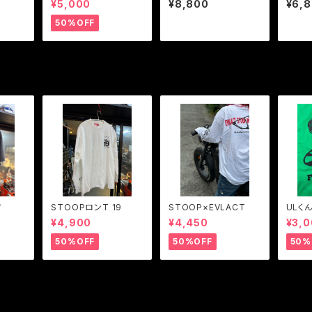
¥5,000
¥8,800
¥6,
50%OFF
ツ
STOOPロンT 19
STOOP×EVLACT
ULくん
¥4,900
¥4,450
¥3,
50%OFF
50%OFF
50%