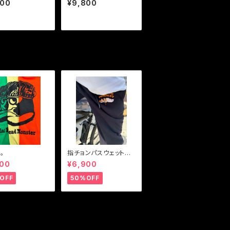
800
¥9,800
。
指チョンパスウェット
パンツ
000
¥6,900
OFF
50%OFF