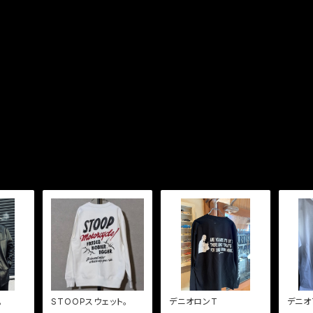
。
STOOPスウェット。
デニオロンT
デニオ