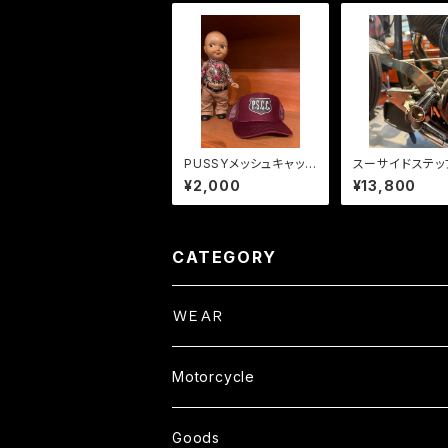
PUSSYメッシュキャッ
スーサイドステッ
プ。
¥2,000
¥13,800
CATEGORY
ＷＥＡＲ
Tops
Motorcycle
S/S TEE
Pants
Parts
Goods