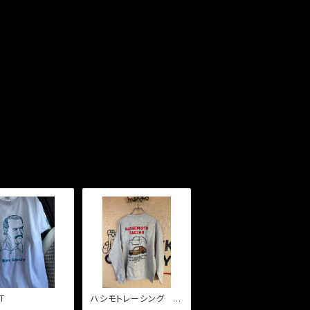
T
ハシモトレーシング ト
レーナー。