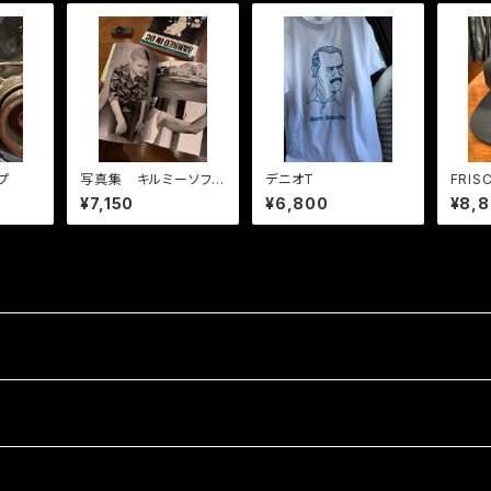
プ
写真集 キルミーソフト
デニオT
FRI
リー
¥7,150
¥6,800
¥8,