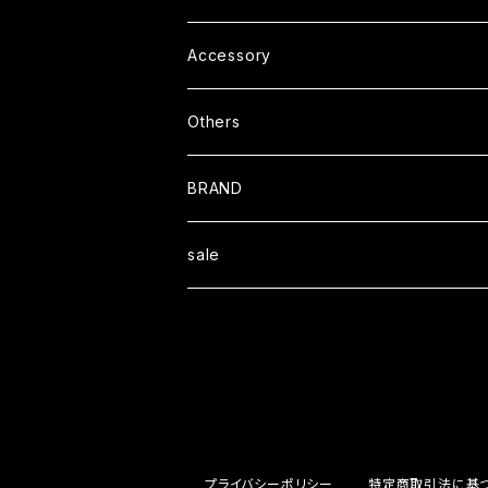
L/S TEE
Outer
Helmet
Accessory
S/S Shit
Coat
Cap
Others
L/S Shirt
Jacket
Boots
BRAND
Sweat
Book
Blackcompany
sale
Wallet
Ｏｒａｎｇｅｃｏｍｐａｎｙ
STOOPMOTORCYCLES
プライバシーポリシー
特定商取引法に基