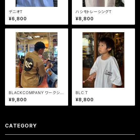
デニオT
ハシモトレーシングT
¥6,800
¥8,800
BLACKCOMPANY ワークシャ
BLC T
ツ
¥9,800
¥8,800
CATEGORY