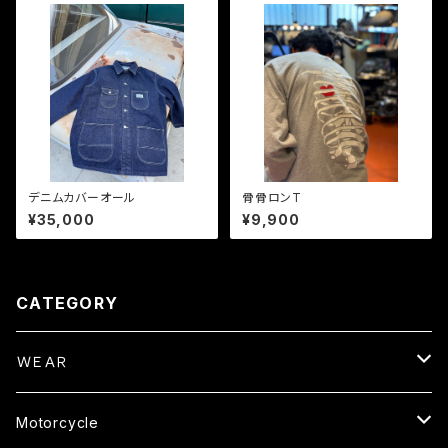
デニムカバーオール
骨骨ロンT
¥35,000
¥9,900
CATEGORY
ＷＥＡＲ
Tops
Motorcycle