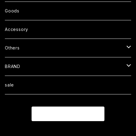
S/S TEE
Pants
Parts
Goods
L/S TEE
Outer
Helmet
Accessory
S/S Shit
Coat
Cap
Others
L/S Shirt
Jacket
Boots
BRAND
Sweat
Book
Blackcompany
sale
Wallet
Ｏｒａｎｇｅｃｏｍｐａｎｙ
商品一覧に戻る
STOOPMOTORCYCLES