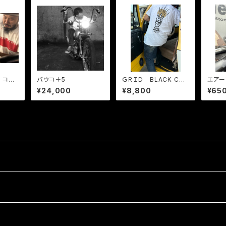
P コラ
バウコ＋5
ＧＲＩＤ BLACK CO
エアー
MPANY T
¥24,000
¥8,800
¥65