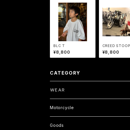
BLC T
CREED STOO
ボT
¥8,800
¥8,800
CATEGORY
ＷＥＡＲ
Tops
Motorcycle
S/S TEE
Pants
Parts
Goods