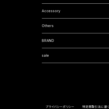
L/S TEE
Outer
Helmet
Accessory
S/S Shit
Coat
Cap
Others
L/S Shirt
Jacket
Boots
BRAND
Sweat
Book
Blackcompany
sale
Wallet
Ｏｒａｎｇｅｃｏｍｐａｎｙ
STOOPMOTORCYCLES
プライバシーポリシー
特定商取引法に基