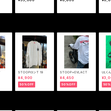
ツ
STOOPロンT 19
STOOP×EVLACT
ULくん
¥4,900
¥4,450
¥3,
50%OFF
50%OFF
50%