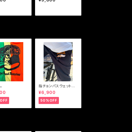
。
指チョンパスウェット
パンツ
000
¥6,900
OFF
50%OFF