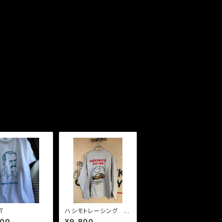
T
ハシモトレーシング ト
レーナー。
800
¥9,800